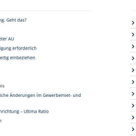
ng. Geht das?
eter AU
igung erforderlich
eitig einbeziehen
nis
tliche Änderungen im Gewerbemiet- und
nrichtung – Ultima Ratio
m