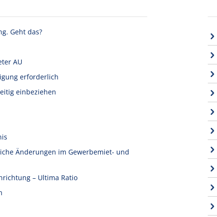
ng. Geht das?
eter AU
igung erforderlich
eitig einbeziehen
nis
tliche Änderungen im Gewerbemiet- und
nrichtung – Ultima Ratio
m