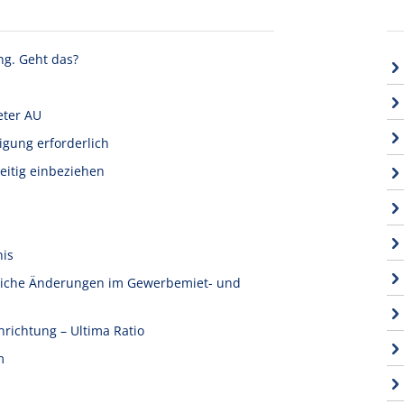
ng. Geht das?
eter AU
igung erforderlich
eitig einbeziehen
nis
tliche Änderungen im Gewerbemiet- und
nrichtung – Ultima Ratio
m