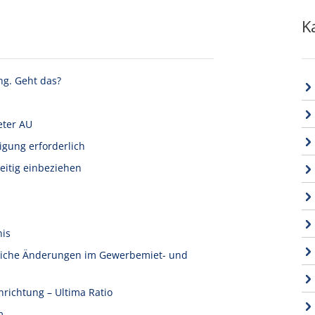
K
ng. Geht das?
eter AU
igung erforderlich
eitig einbeziehen
nis
tliche Änderungen im Gewerbemiet- und
nrichtung – Ultima Ratio
m