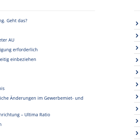
ng. Geht das?
eter AU
igung erforderlich
eitig einbeziehen
nis
tliche Änderungen im Gewerbemiet- und
nrichtung – Ultima Ratio
m