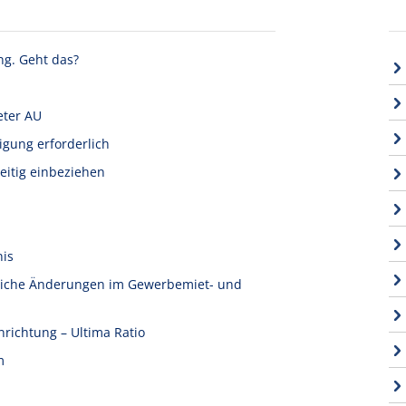
ng. Geht das?
eter AU
igung erforderlich
eitig einbeziehen
nis
tliche Änderungen im Gewerbemiet- und
nrichtung – Ultima Ratio
m