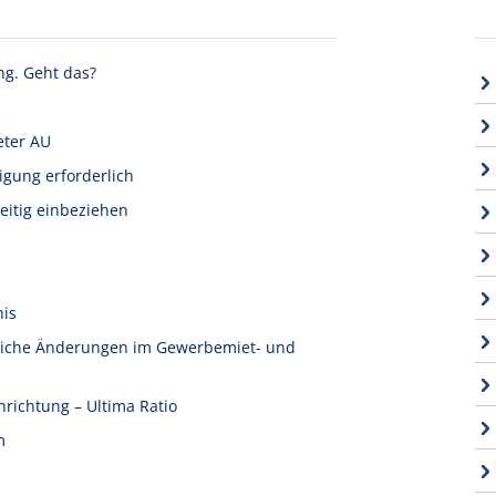
ng. Geht das?
eter AU
igung erforderlich
eitig einbeziehen
nis
tliche Änderungen im Gewerbemiet- und
nrichtung – Ultima Ratio
m