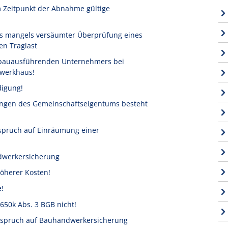
im Zeitpunkt der Abnahme gültige
rs mangels versäumter Überprüfung eines
en Traglast
s bauausführenden Unternehmers bei
hwerkhaus!
digung!
ungen des Gemeinschaftseigentums besteht
spruch auf Einräumung einer
ndwerkersicherung
öherer Kosten!
!
650k Abs. 3 BGB nicht!
nspruch auf Bauhandwerkersicherung